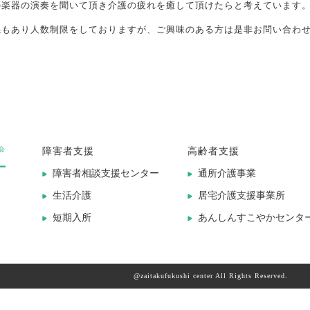
の楽器の演奏を聞いて頂き介護の疲れを癒して頂けたらと考えています
係もあり人数制限をしておりますが、ご興味のある方は是非お問い合わ
会
障害者支援
高齢者支援
ー
障害者相談支援センター
通所介護事業
生活介護
居宅介護支援事業所
短期入所
あんしんすこやかセンタ
@zaitakufukushi center All Rights Reserved.