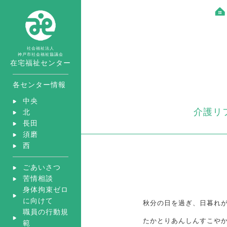
社会福祉法人
神戸市社会福祉協議会
在宅福祉センター
各センター情報
中央
介護リ
北
長田
須磨
西
ごあいさつ
苦情相談
身体拘束ゼロ
に向けて
秋分の日を過ぎ、日暮れ
職員の行動規
たかとりあんしんすこや
範