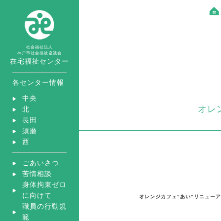
社会福祉法人
神戸市社会福祉協議会
在宅福祉センター
各センター情報
中央
オレ
北
長田
須磨
西
ごあいさつ
苦情相談
身体拘束ゼロ
に向けて
オレンジカフェ“あい”リニュー
職員の行動規
範