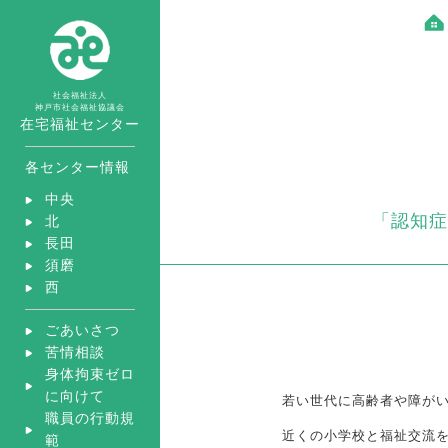
社会福祉法人
神戸市社会福祉協議会
在宅福祉センター
各センター情報
中央
「認知症
北
長田
須磨
西
ごあいさつ
苦情相談
身体拘束ゼロ
に向けて
若い世代に高齢者や障がい
職員の行動規
近くの小学校と福祉交流
範